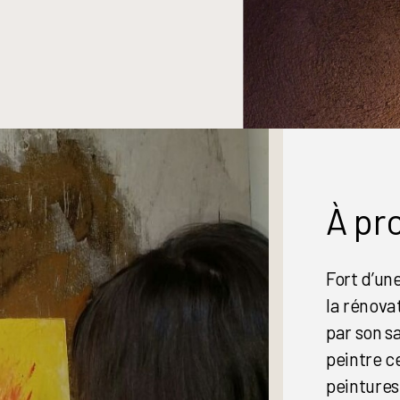
À pr
Fort d’un
la rénova
par son sa
peintre ce
peintures